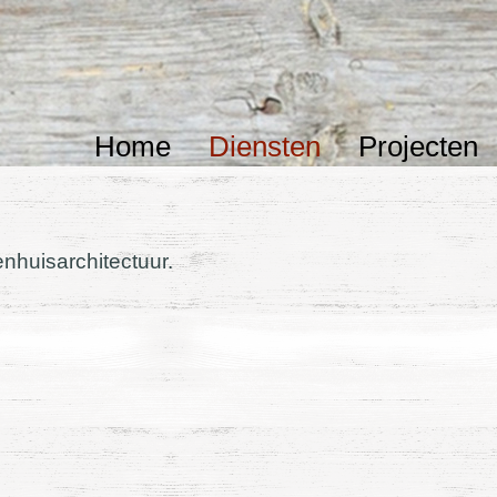
Home
Diensten
Projecten
enhuisarchitectuur.