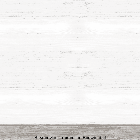
B. Veenvliet Timmer- en Bouwbedrijf